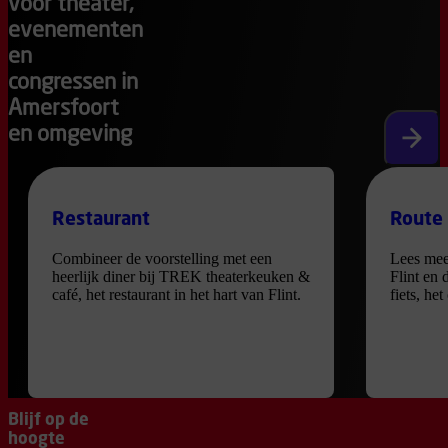
voor theater,
evenementen
en
congressen in
Amersfoort
en omgeving
Volgen
Restaurant
Route
Combineer de voorstelling met een
Lees mee
heerlijk diner bij TREK theaterkeuken &
Flint en 
café, het restaurant in het hart van Flint.
fiets, he
Blijf op de
hoogte