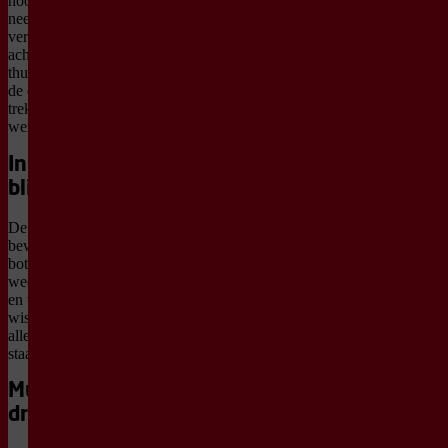
hoop lopen door elkaar. Wat
neem je mee als alles
verandert? Wat laat je
achter? En waar hoor je nog
thuis? De voorstelling pakt
de draad op na
HOME
en
trekt die verder een nieuwe
wereld in.
In beweging
blijven
De dansers blijven in
beweging. Ze zoeken,
botsen, vallen stil en gaan
weer door. Rauwe energie
en verstilde momenten
wisselen elkaar af, terwijl
alles onder spanning blijft
staan.
Muziek als
drijfkracht