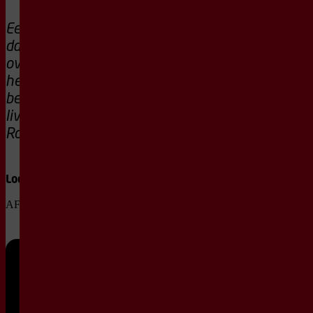
Een krachtige
dansvoorstelling
over thuis,
herinnering en
beweging, met
livemuziek van
Roufaida.
Locatie
AFAS Theaterzaal
Zo
14
15:00
feb 2027