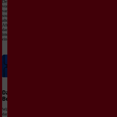
De livemuziek van Roufaida
vormt het kloppende hart
van de voorstelling. Haar
sound, met invloeden uit
alternatieve pop en Noord-
Afrikaanse muziek, geeft de
dans vaart en houdt de
intensiteit hoog van begin tot
eind.
Danscursus:
Beweegredenen
Wil je meer weten over
dansstijlen en