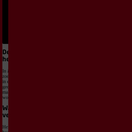
Inleiding -
€ 5,50
Panoramalounge
Bestel
kaarten
De voorstelling in
het kort
In
BEHIND THE WALL
zoeken dansers naar houvast
in een wereld waarin thuis
geen vaste plek meer is,
maar steeds opnieuw moet
worden gevonden.
Wat blijft, wat
verdwijnt
Herinneringen, verlies en