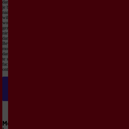
dansgeschiedenis? Of heb
je behoefte aan tips hoe je
naar dans kunt kijken? Of
wil je misschien verrast
worden door makers en
gezelschappen die je nog
niet eerder hebt gezien? De
danscursus
Beweegredenen biedt de
mogelijkheid je verder in
dans te verdiepen, vragen
te stellen en de vele
facetten van dans te
ontdekken.
Meer over de
Danscursus:
Beweegredenen
Meer
Bezoek
de