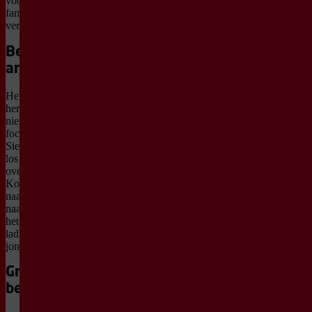
voorstelling voor de hele
familie vol dans, humor en
verbeelding.
Bekend verhaal,
anders verteld
Het beroemde verhaal blijft
herkenbaar, maar krijgt een
nieuwe invalshoek. De
focus ligt op prins
Siegfried en zijn strijd om
los te komen van zijn
overheersende moeder, de
Koningin. Zijn verlangen
naar vrijheid en het zoeken
naar een eigen pad geven
het verhaal een extra
lading en raken ook de
jongere bezoekers.
Groots en in
beweging