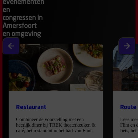
evenementen
en
congressen in
Amersfoort
en omgeving
Vorige slide
Volgen
Restaurant
Route
Combineer de voorstelling met een
Lees mee
heerlijk diner bij TREK theaterkeuken &
Flint en 
café, het restaurant in het hart van Flint.
fiets, he