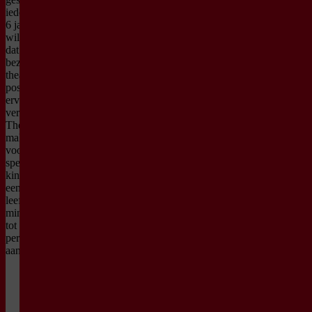
iedereen vanaf
6 jaar oud. We
willen graag
dat iedere
bezoeker ons
theater met een
positieve
ervaring
verlaat.
Theatermakers
maken een
voorstelling
speciaal voor
kinderen vanaf
een bepaalde
leeftijd. De
minimale en de
tot leeftijd staat
per voorstelling
aangegeven.