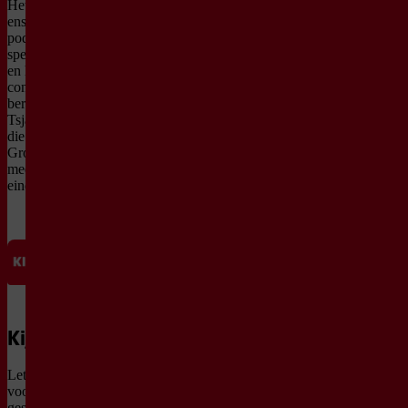
Het volledige Introdans-
ensemble staat op het
podium. Dans, decor en
spel lopen in elkaar over
en houden de voorstelling
continu in beweging. De
beroemde muziek van
Tsjaikovski klinkt zoals je
die kent en tilt alles op.
Groots, energiek en
meeslepend van begin tot
eind.
Kijkwijzer
Let op, deze
voorstelling is
geschikt voor