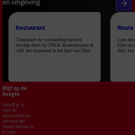
en omgeving
Volgen
Restaurant
Route
Combineer de voorstelling met een
Lees mee
heerlijk diner bij TREK theaterkeuken &
Flint en 
café, het restaurant in het hart van Flint.
fiets, he
Blijf op de
hoogte
Schrijf je in
voor de
nieuwsbrief en
ontvang het
laatste nieuws in
je mail