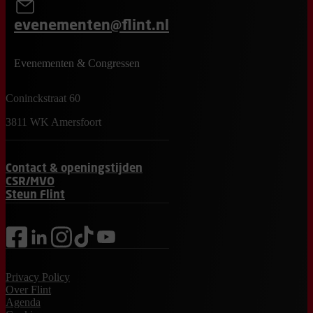
evenementen@flint.nl
Evenementen & Congressen
Coninckstraat 60
3811 WK Amersfoort
Contact & openingstijden
CSR/MVO
Steun Flint
facebook
linkedin
instagram
tiktok
youtube
Privacy Policy
Over Flint
Agenda