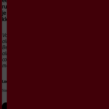
een zachte,
rustige start van
je zondag met je
kleintje(s)?
Voor de
allerkleinsten |
Beleef het
allereerste
concert samen
met jouw kindje!
Locatie
Sint Aegtenkapel