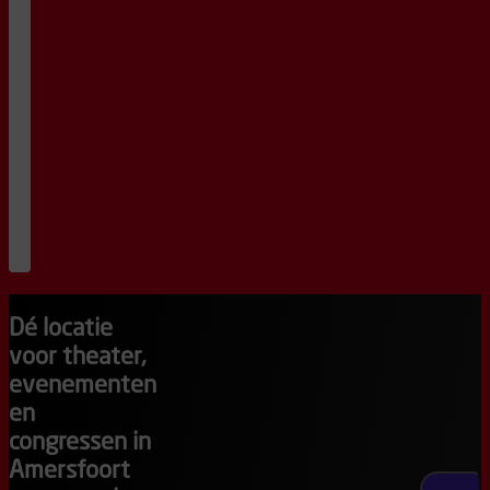
Familievoorstelling
|
Zingen,
swingen
en
billen
vinden:
kom
mee
naar
het
Billenbos!
11
:
30
wachtlijst
Dé locatie
voor theater,
evenementen
en
congressen in
Amersfoort