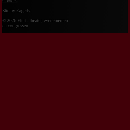
Cookies
Site by
Eagerly
© 2026 Flint - theater, evenementen
en congressen