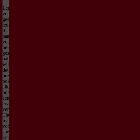
Let op, deze
voorstelling is
geschikt voor
iedereen vanaf
0 jaar tot 0,5
jaar oud. Deze
voorstelling is
helemaal
geschikt voor
baby's. We
willen graag
dat iedere
bezoeker – dus
ook de
allerkleinsten –
ons theater met
een positieve
ervaring
verlaat.
Theatermakers
maken een
voorstelling
speciaal voor
kinderen vanaf