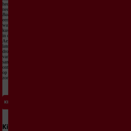
heerlijk kunnen
neerploffen bij dit
Babyligconcert
. Neem
een zacht matje, een
warm dekentje of fijn
kussentje mee en nestel je
in onze prachtige Sint
Aegtenkapel om je mee te
laten voeren op de
dromerige pianoklanken
van Bouwe. Perfect om
samen te ontspannen, te
ontdekken en te genieten
op deze fijne
zondagochtend.
Kijkwijzer