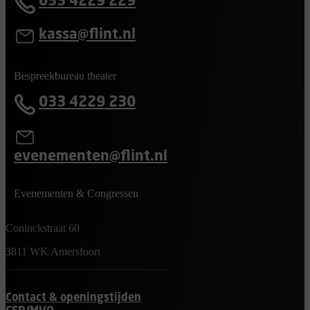
033 4229 229
kassa@flint.nl
Bespreekbureau theater
033 4229 230
evenementen@flint.nl
Evenementen & Congressen
Coninckstraat 60
3811 WK Amersfoort
Contact & openingstijden