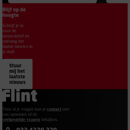
Blijf op de
hoogte
Schrijf je in
voor de
nieuwsbrief en
ontvang het
laatste nieuws in
je mail
Stuur
mij het
laatste
nieuws
Ga terug naar de homepage
Voor al je vragen kan je
contact
met
ons opnemen of de
veelgestelde vragen
bekijken.