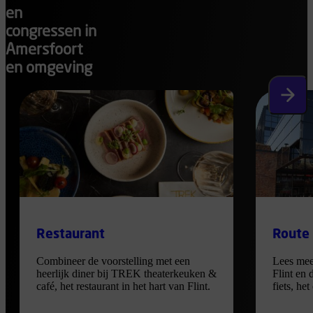
en
congressen in
Amersfoort
en omgeving
Volgen
Restaurant
Route
Combineer de voorstelling met een
Lees mee
heerlijk diner bij TREK theaterkeuken &
Flint en 
café, het restaurant in het hart van Flint.
fiets, he