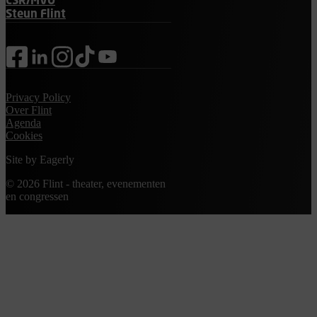
CSR/MVO
Steun Flint
facebook
linkedin
instagram
tiktok
youtube
Privacy Policy
Over Flint
Agenda
Cookies
Site by
Eagerly
© 2026 Flint - theater, evenementen
en congressen