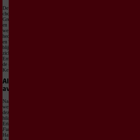
De dansers werken met
choreografen als Zoë
Greten, Luca Abdel-Nour
en Rutkay Özpinar. Hun
werk mixt invloeden uit
hedendaagse dans, hiphop
en Turkse dans. Tegelijk
blijft de klassieke basis
zichtbaar in werk van
Ernst Meisner en een pas
de deux uit
Concerto
van
Kenneth MacMillan.
Alles op één
avond
Naast de vier
wereldpremières zie je
deze avond ook het
hilarische
Ballet 102
van
Eric Gauthier en
In the
Future
van grootmeester
Hans van Manen. Veel