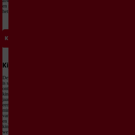
afwisseling, hoog tempo
en steeds iets nieuws op
het podium.
Kijkwijzer
Deze voorstelling
is speciaal
ontwikkeld voor
kinderen vanaf 10
jaar. Daarom geldt
een
minimumleeftijd
van 10 jaar. Baby’s
en jongere
kinderen kunnen
we helaas niet