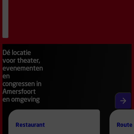
12
jaar
|
Doventolk
aanwezig
15
:
30
bestel
kaarten
Dé locatie
voor theater,
evenementen
en
congressen in
Amersfoort
en omgeving
Volgen
Restaurant
Route