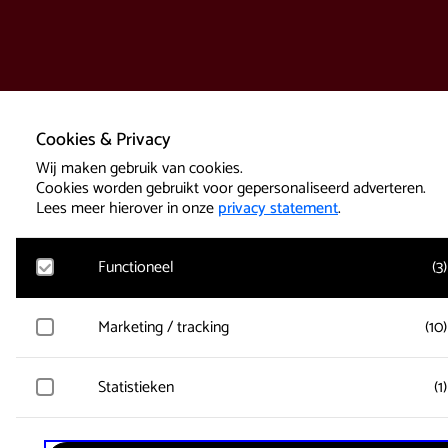
Cookies & Privacy
Wij maken gebruik van cookies.
Cookies worden gebruikt voor gepersonaliseerd adverteren.
Lees meer hierover in onze
privacy statement
.
Functioneel
(
3
)
Google Analytics
Marketing / tracking
(
10
)
Bezoekersstatistieken, websitebezoek en gebruik wordt gem
en gebruikersgegevens worden anoniem verzameld.
Vimeo
Statistieken
(
1
)
Gegevens over de bezoeken van de gebruiker worden verzam
Active Tickets
zoals welke pagina’s zijn gelezen.
Er wordt alleen gebruik gemaakt van functionele sessie-cook
Microsoft Clarity