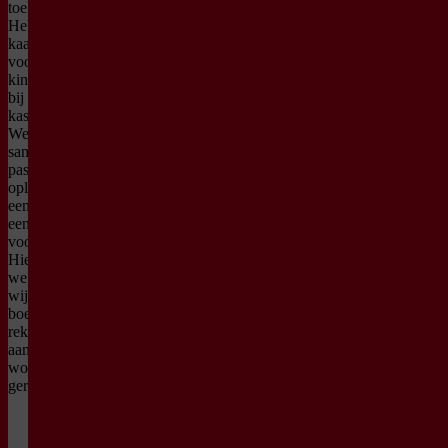
toelaten in de zaal.
Heb je toch een
kaartje gekocht
voor een jonger
kind? Meld je dan
bij onze
kassamedewerkers.
We kijken graag
samen naar een
passende
oplossing, zoals
een tegoedbon of
een vervangende
voorstelling.
Hiervoor brengen
we geen
wijzigings- of
boekingskosten in
rekening. Het
aankoopbedrag
wordt niet
gerestitueerd.