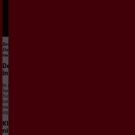
garderobe en
gebruik van de
water- en
limonadebar zijn
inbegrepen in de
toegangsprijs.
Ben je 18 jaar of jonger?
Dan betaal je maar € 10
voor jouw kaartje!
De voorstelling
in het kort
In
Ballet Vibes
laat de
Junior Company van Het
Nationale Ballet zien waar
ballet nu staat, met nieuwe
makers en verschillende
stijlen op één avond.
Klassiek en
nieuw