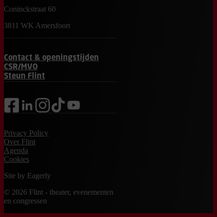
Coninckstraat 60
3811 WK Amersfoort
Contact & openingstijden
CSR/MVO
Steun Flint
facebook
linkedin
instagram
tiktok
youtube
Privacy Policy
Over Flint
Agenda
Cookies
Site by
Eagerly
© 2026 Flint - theater, evenementen
en congressen