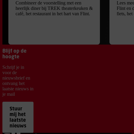
Combineer de voorstelling met een
Lees mee
heerlijk diner bij TREK theaterkeuken &
Flint en 
café, het restaurant in het hart van Flint.
fiets, he
Blijf op de
hoogte
Schrijf je in
voor de
nieuwsbrief en
ontvang het
laatste nieuws in
je mail
Stuur
mij het
laatste
nieuws