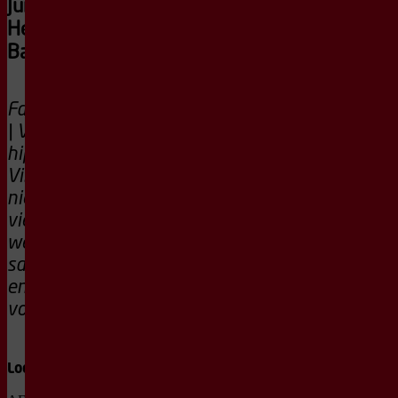
Junior Company |
Het Nationale
Ballet
Familievoorstelling
| Van klassiek tot
hiphop: Ballet
Vibes brengt
nieuw talent en
vier
wereldpremières
samen in één
energieke
voorstelling.
Locatie