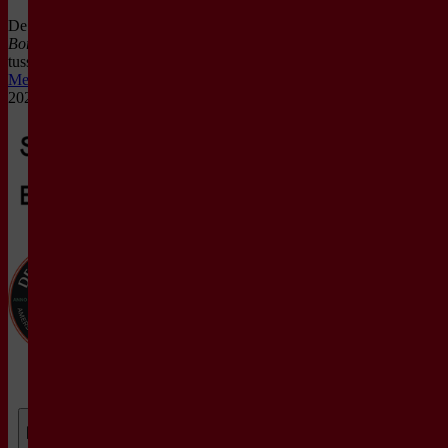
De serie
Bier, Brahms,
Borrelplank
is een samenwerking
tussen Flint en festival
September
Me
, van 25 t/m 28 september
2025.
Meer over de serie
Programma