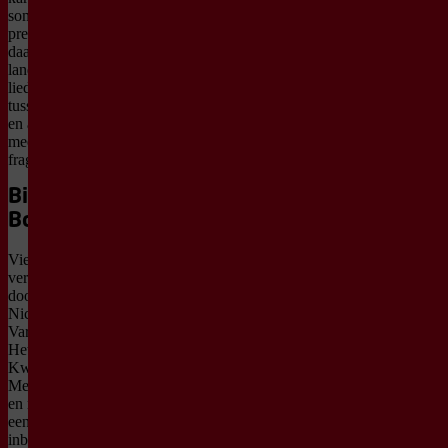
sommige van zijn tijdgenoten
prefereerden en koos er in plaats
daarvan voor om rijke emotionele
landschappen te creëren via zijn
liederen. Zijn liederen wisselen af ​​
tussen directe, oprechte expressie
en abstractie, en trekken luisteraars
mee naar intieme, vaak
fragmentarische werelden.
Bier, Brahms,
Borrelplank
Vier keer Brahms, in vier
verschillende jasjes, uitgevoerd
door topmusici, zoals Ella en
Nicolas van Poucke, Vassilis
Varvaresos, Elizabeth
Hetherington en het Animato
Kwartet. Met muziek van Brahms,
Mendelssohn, Schumann, Mozart
en meer. Na afloop geniet je van
een borrelplank en biertje,
inbegrepen bij de prijs.