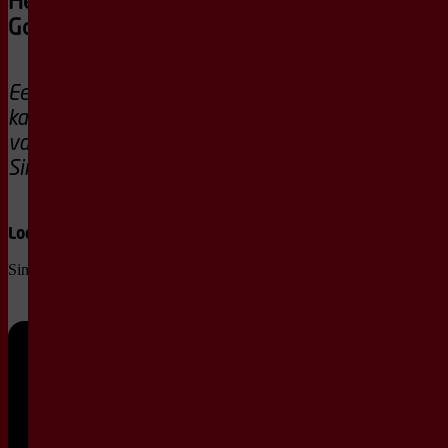
Hetherington & Paolo
Gorini
Een intiem
kamermuziekconcert
van wereldklasse in de
Sint Aegtenkapel.
Locatie
Pauze
Sint Aegtenkapel
geen
pauze
Di
10 feb
20:15 -
21:15
2026
Normaal
€ 27,50