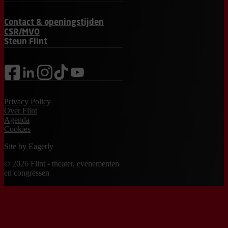
Contact & openingstijden
CSR/MVO
Steun Flint
facebook
linkedin
instagram
tiktok
youtube
Privacy Policy
Over Flint
Agenda
Cookies
Site by
Eagerly
© 2026 Flint - theater, evenementen
en congressen