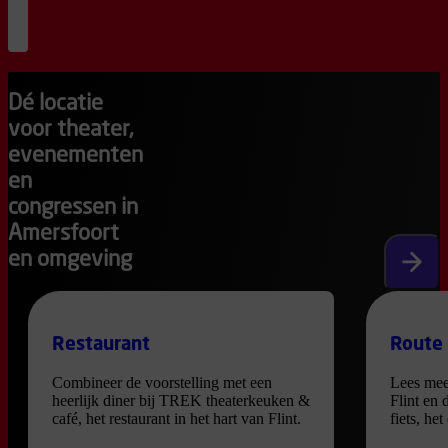
Muziek
18
:
00
Hele
programmaoverzicht
Dé locatie
voor theater,
evenementen
en
congressen in
Amersfoort
en omgeving
Volgen
Restaurant
Route
Combineer de voorstelling met een
Lees mee
heerlijk diner bij TREK theaterkeuken &
Flint en 
café, het restaurant in het hart van Flint.
fiets, he