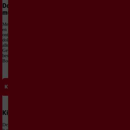
Doldwaze
musical
Met een swingende cast
en heerlijke liedjes
ontvouwt zich een
doldwaze musical waarin
alles uit de hand loopt.
Gebaseerd op de
bestseller Zonder-Billen-
Boekenreeks.
Kijkwijzer
Deze voorstelling
is speciaal