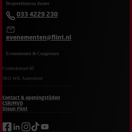
Bespreekbureau theater
033 4229 230
evenementen@flint.nl
Evenementen & Congressen
Coninckstraat 60
3811 WK Amersfoort
Contact & openingstijden
CSR/MVO
Steun Flint
facebook
linkedin
instagram
tiktok
youtube