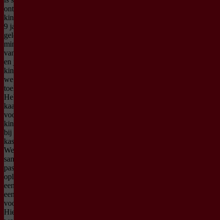
ontwikkeld voor
kinderen van 4 tot
9 jaar. Daarom
geldt een
minimumleeftijd
van 4 jaar. Baby’s
en jongere
kinderen kunnen
we helaas niet
toelaten in de zaal.
Heb je toch een
kaartje gekocht
voor een jonger
kind? Meld je dan
bij onze
kassamedewerkers.
We kijken graag
samen naar een
passende
oplossing, zoals
een tegoedbon of
een vervangende
voorstelling.
Hiervoor brengen