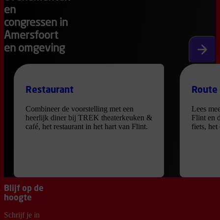
en
congressen in
Amersfoort
en omgeving
Volgen
Restaurant
Route
Combineer de voorstelling met een
Lees mee
heerlijk diner bij TREK theaterkeuken &
Flint en 
café, het restaurant in het hart van Flint.
fiets, he
Blijf op de
hoogte
Schrijf je in