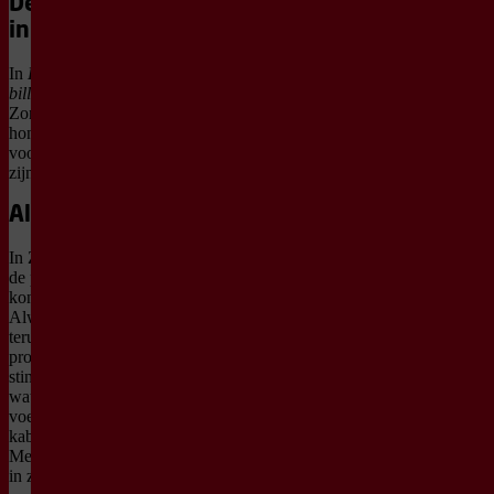
De voorstelling
in het kort
In
De musical zonder
billen
loopt in het plaatsje
Zonderbroek alles in het
honderd als de koning
voor de zoveelste keer
zijn billen verliest.
Alles loopt mis
In Zonderbroek stapelen
de problemen zich op. De
koning is zijn billen kwijt.
Alwéér. Zal hij ze ooit
terugvinden? Ondertussen
probeert de prinses een
stinkend scheetje te laten,
wat maar niet lukt. En wat
voert die vreemde
kabouter uit
Metbroekendam eigenlijk
in zijn schild?