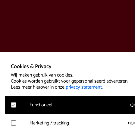
Cookies & Privacy
Wij maken gebruik van cookies.
Cookies worden gebruikt voor gepersonaliseerd adverteren.
Lees meer hierover in onze
privacy statement
.
Functioneel
(
3
)
Google Analytics
Marketing / tracking
(
10
)
Bezoekersstatistieken, websitebezoek en gebruik wordt gem
en gebruikersgegevens worden anoniem verzameld.