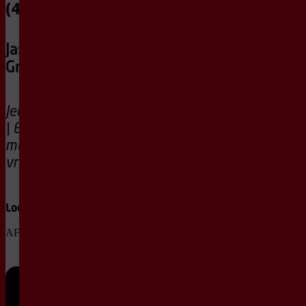
(4-9 jaar)
Jaski &
Groenteman
Jeugdvoorstelling
| Een doldwaze
musical met een
vreemd luchtje.
Locatie
AFAS Theaterzaal
Zo
28