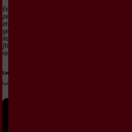
Een dolle, vurige
performance over
emancipatie,
gelijkheid en
liefde met een
flinke dosis
rock-’n-roll.
Locatie
hallo, ICT Stadszaal
Wo
28
apr
20:15
2027