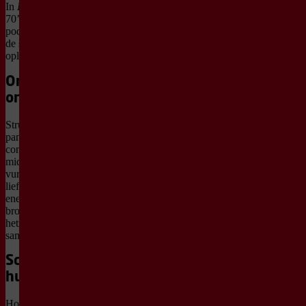
In
Dolle Mina
staat een
70’s band op het punt het
podium op te gaan, terwijl
de spanning onderling
oploopt.
Onderhuidse
onenigheid
Struikelend over
pantertapijten en
conversation pits kom je
midden in een band vol
vurige idealen en vrije
liefde. Maar achter de
energie en de kostuums
broeit het. Ze willen
hetzelfde, maar komen er
samen niet uit.
Schaamteloos
humoristisch
Hoe maak je een betere