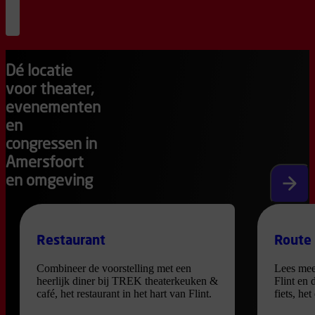
20
:
15
bestel
kaarten
Dé locatie
voor theater,
evenementen
en
congressen in
Amersfoort
en omgeving
Volgen
Restaurant
Route
Combineer de voorstelling met een
Lees mee
heerlijk diner bij TREK theaterkeuken &
Flint en 
café, het restaurant in het hart van Flint.
fiets, he