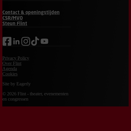
Contact & openingstijden
CSR/MVO
Steun Flint
facebook
linkedin
instagram
tiktok
youtube
Privacy Policy
Over Flint
Agenda
Cookies
Site by
Eagerly
© 2026 Flint - theater, evenementen
en congressen