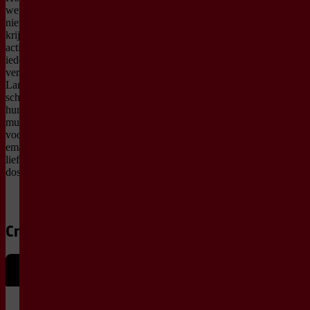
wereld als je het onderling
niet eens wordt? Wie
krijgt een stem? En is een
actieplan mogelijk als je
iedereen wilt
vertegenwoordigen? Club
Lam maakt een
schaamteloos
humoristische en
muzikaal brutale
voorstelling over
emancipatie, gelijkheid en
liefde, met een flinke
dosis rock-’n-roll.
Credits
Met
Ayla Çekin