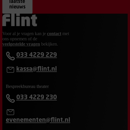
laatste
nieuws
Ga terug naar de homepage
Voor al je vragen kan je
contact
met
ons opnemen of de
veelgestelde vragen
bekijken.
033 4229 229
kassa@flint.nl
Bespreekbureau theater
033 4229 230
evenementen@flint.nl