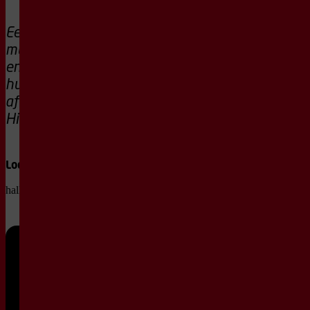
Een avond vol bijzondere
muzikale ontmoetingen
en mooie verhalen uit
hun inmiddels derde
aflevering van Une Belle
Histoire.
Locatie
Pauze
hallo, ICT Stadszaal
geen
pauze
Za
9 mei
20:15 -
21:45
2026
Normaal
€ 24,50