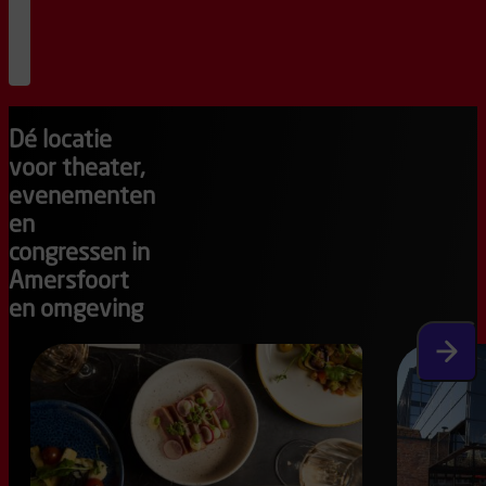
zien
was.
20
:
15
bestel
kaarten
Dé locatie
voor theater,
evenementen
en
congressen in
Amersfoort
en omgeving
Volgen