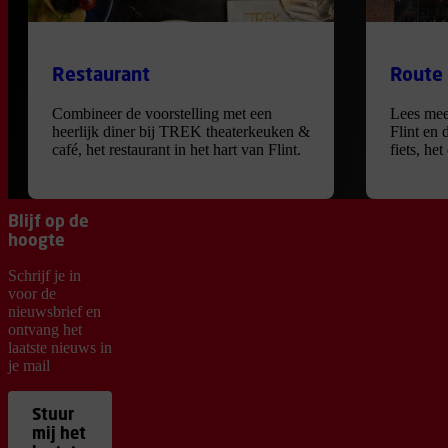
Restaurant
Route
Combineer de voorstelling met een
Lees mee
heerlijk diner bij TREK theaterkeuken &
Flint en 
café, het restaurant in het hart van Flint.
fiets, he
Blijf op de
hoogte
Schrijf je in
voor de
nieuwsbrief en
ontvang het
laatste nieuws in
je mail
Stuur
mij het