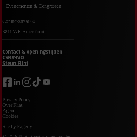
Evenementen & Congressen
Coninckstraat 60
3811 WK Amersfoort
Contact & openingstijden
CSR/MVO
Steun Flint
facebook
linkedin
instagram
tiktok
youtube
Privacy Policy
Over Flint
Agenda
Cookies
Site by
Eagerly
© 2026 Flint - theater, evenementen