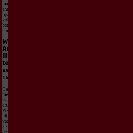
maar er komt geen
antwoord. Een boswezen
rijst op uit de aarde en
volgt het gezin tussen de
bomen. Onzichtbaar, tot de
emoties te hoog oplopen.
Workshop Doodle
Art met
illustrator Jordy
te Braak
Van 14.00 uur – tot
16.00 uur
Ga in onze foyer samen
met illustrator Jordy aan de
slag met je eigen doodle
art. Jordy te Braak (aka
Pixelkaiju) tekent al sinds
hij een potlood kan
vasthouden. In zijn werk
als illustrator en toy
designer combineert hij