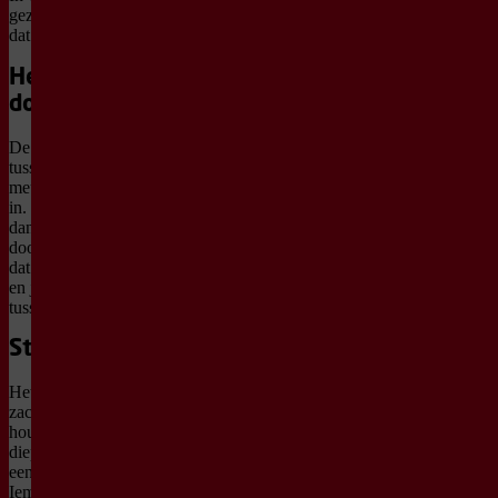
gezin verdwaald in een bos
dat door hun huis groeit.
Het bos groeit
door
De muren verdwijnen
tussen de bomen en
meubels zakken de grond
in. Mama kan niet meer
dansen, takken groeien
door haar bed. Papa zegt
dat er niets aan de hand is
en jaagt op ballerina’s
tussen de struiken.
Steeds dieper
Het kind zakt weg in het
zachte mos. De grond
houdt vast en vanuit de
diepte klinkt iets, alsof er
een groot hart klopt.
Iemand zingt een naam,