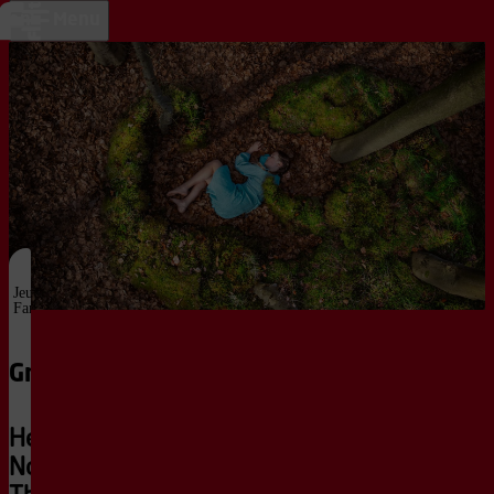
Ga naar hoofdinhoud
home
ken
Menu
Jeugd &
Favoriet
Familie
Grondtonen
Het Houten Huis |
Nordland Visual