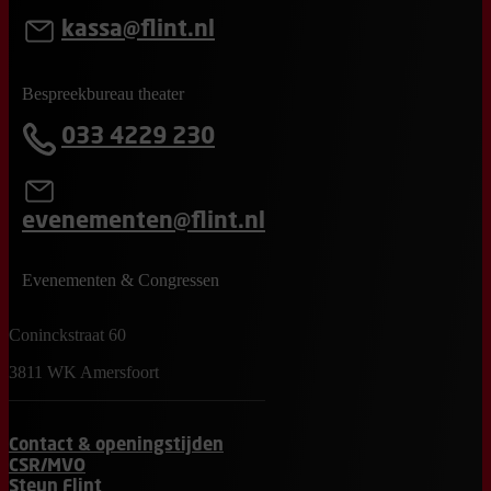
kassa@flint.nl
Bespreekbureau theater
033 4229 230
evenementen@flint.nl
Evenementen & Congressen
Coninckstraat 60
3811 WK Amersfoort
Contact & openingstijden
CSR/MVO
Steun Flint