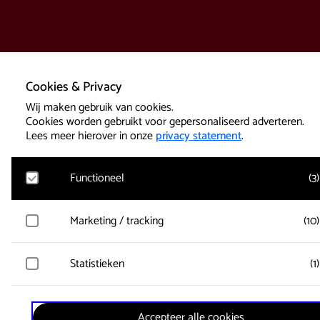
Cookies & Privacy
Wij maken gebruik van cookies.
Cookies worden gebruikt voor gepersonaliseerd adverteren.
Lees meer hierover in onze
privacy statement
.
Functioneel
(
3
)
Google Analytics
Marketing / tracking
(
10
)
Bezoekersstatistieken, websitebezoek en gebruik wordt gem
en gebruikersgegevens worden anoniem verzameld.
Vimeo
Statistieken
(
1
)
Gegevens over de bezoeken van de gebruiker worden verzam
Active Tickets
zoals welke pagina’s zijn gelezen.
Er wordt alleen gebruik gemaakt van functionele sessie-cook
Microsoft Clarity
zodat een bezoeker ingelogd blijft tijdens het winkelen.
Accepteer alle cookies