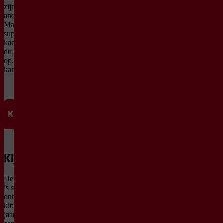
zijn tekenpassie met een
andere jeugdliefde:
Marvel-stripboeken en
superhelden. Gekke
karakters en monstertjes
duiken overal in zijn werk
op. Schuif je aan? Iedereen
kan gratis meedoen.
Kijkwijzer
Deze voorstelling
is speciaal
ontwikkeld voor
kinderen vanaf 9
jaar. Daarom geldt