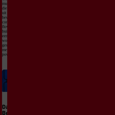
murmurations (zwermen
die samenkomen en weer
uit elkaar vliegen)
bewegen de performers
constant in en uit elkaars
flow. Een gigantische
buizenconstructie wordt
een speelparadijs. Er
wordt geklommen,
gesprongen en gedraaid,
met parkour, pole art,
powermoves en DJ-ing.
Danscursus:
Beweegredenen