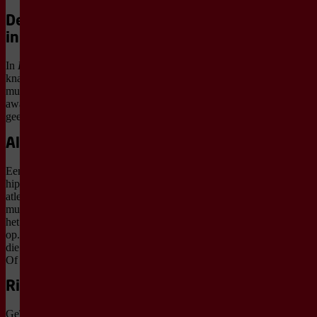
De voorstelling
in het kort
In
Rhythm & Flow
knallen dans, parkour en
muziek door elkaar in een
award winning show die
geen moment stilstaat.
Alles beweegt
Een cast van 12
hiphopdansers, parkour
atleten, een pole artist en
muzikanten staat rondom
het podium en jaagt elkaar
op. Wat gebeurt er als al
die ritmes samenkomen?
Of juist botsen?
Ritme en flow
Geïnspireerd op