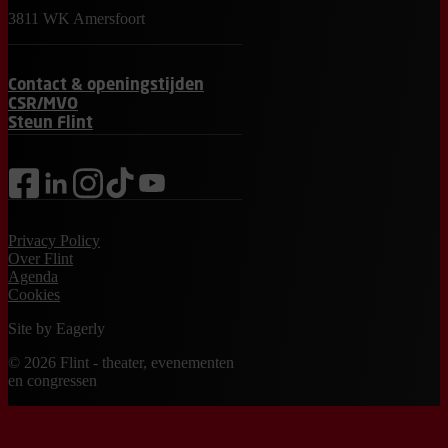
3811 WK Amersfoort
Contact & openingstijden
CSR/MVO
Steun Flint
facebook
linkedin
instagram
tiktok
youtube
Privacy Policy
Over Flint
Agenda
Cookies
Site by
Eagerly
© 2026 Flint - theater, evenementen
en congressen