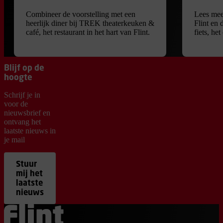
Combineer de voorstelling met een
Lees mee
heerlijk diner bij TREK theaterkeuken &
Flint en 
café, het restaurant in het hart van Flint.
fiets, he
Blijf op de
hoogte
Schrijf je in
voor de
nieuwsbrief en
ontvang het
laatste nieuws in
je mail
Stuur
mij het
laatste
nieuws
Ga terug naar de homepage