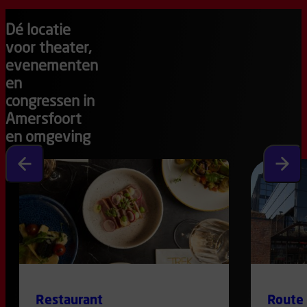
Dé locatie
voor theater,
evenementen
en
congressen in
Amersfoort
en omgeving
Vorige slide
Volgen
Restaurant
Route