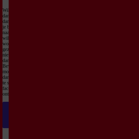
Wil je meer weten over
dansstijlen en
dansgeschiedenis? Of heb
je behoefte aan tips hoe je
naar dans kunt kijken? Of
wil je misschien verrast
worden door makers en
gezelschappen die je nog
niet eerder hebt gezien? De
danscursus
Beweegredenen biedt de
mogelijkheid je verder in
dans te verdiepen, vragen
te stellen en de vele
facetten van dans te
ontdekken.
Meer over de
Danscursus:
Beweegredenen