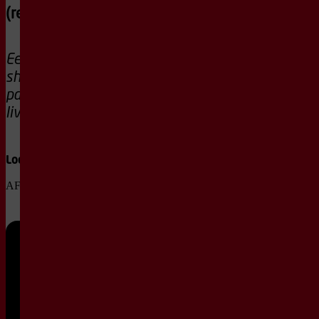
(reprise)
Een explosieve
show vol dans,
parkour en
livemuziek.
Locatie
AFAS Theaterzaal
Vr
9
apr
20:15
2027
1e Rang +
€ 32,00