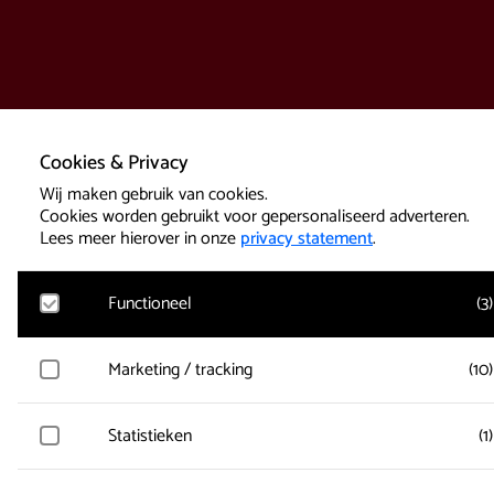
Cookies & Privacy
Wij maken gebruik van cookies.
Cookies worden gebruikt voor gepersonaliseerd adverteren.
Lees meer hierover in onze
privacy statement
.
Functioneel
(
3
)
Google Analytics
Marketing / tracking
(
10
)
Bezoekersstatistieken, websitebezoek en gebruik wordt gem
en gebruikersgegevens worden anoniem verzameld.
Vimeo
Statistieken
(
1
)
Gegevens over de bezoeken van de gebruiker worden verzam
Active Tickets
zoals welke pagina’s zijn gelezen.