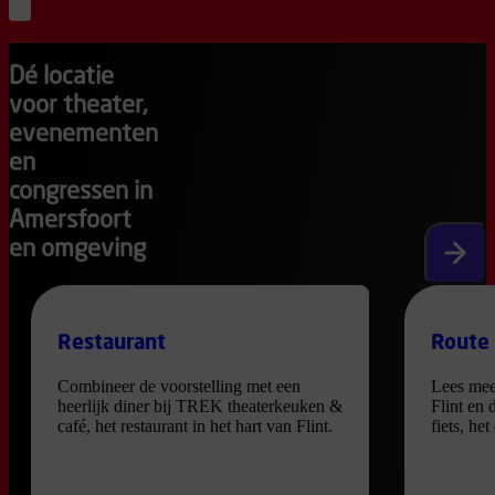
programmaoverzicht
Dé locatie
voor theater,
evenementen
en
congressen in
Amersfoort
en omgeving
Volgen
Restaurant
Route
Combineer de voorstelling met een
Lees mee
heerlijk diner bij TREK theaterkeuken &
Flint en 
café, het restaurant in het hart van Flint.
fiets, he