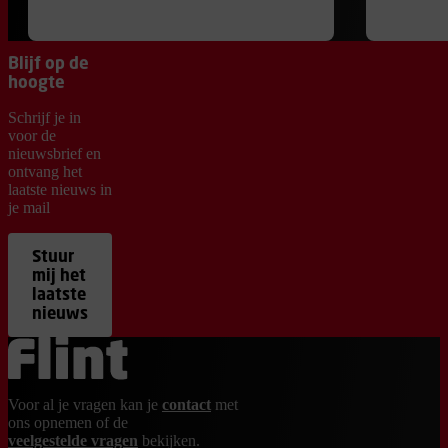
Blijf op de
hoogte
Schrijf je in
voor de
nieuwsbrief en
ontvang het
laatste nieuws in
je mail
Stuur
mij het
laatste
nieuws
Ga terug naar de homepage
Voor al je vragen kan je
contact
met
ons opnemen of de
veelgestelde vragen
bekijken.