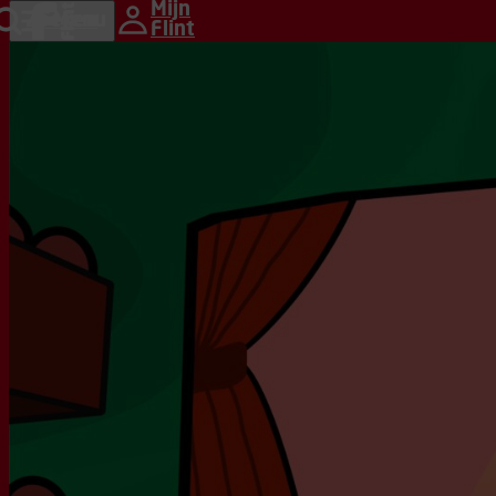
Ga naar hoofdinhoud
Mijn
home
Zoeken
Menu
Flint