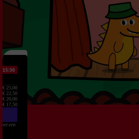
15:30
Jeugd &
Familie
Favoriet
€ 25,00
€ 22,50
€ 20,00
Muziek
€ 17,50
Lil Ones
 met een
presenteert