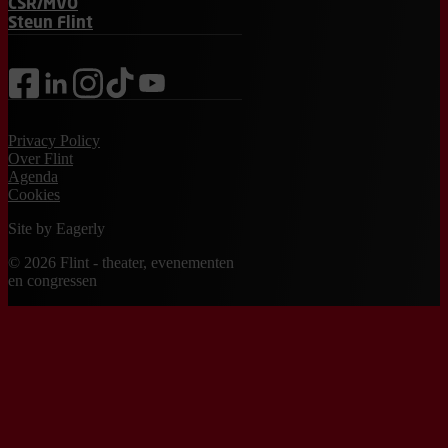
CSR/MVO
Steun Flint
facebook
linkedin
instagram
tiktok
youtube
Privacy Policy
Over Flint
Agenda
Cookies
Site by
Eagerly
© 2026 Flint - theater, evenementen
en congressen