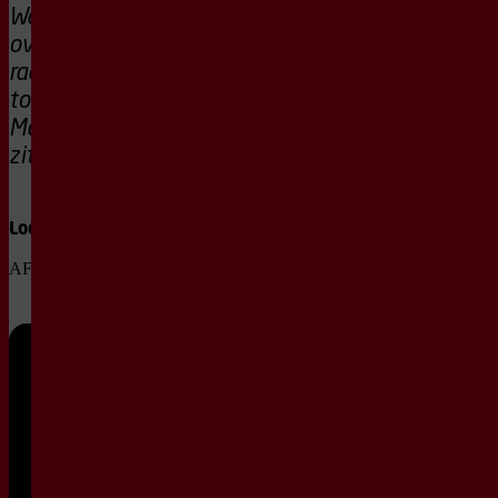
Wat doe jij als je
overprikkeld
raakt? Dan kom je
toch lekker bij
Martijn in de zaal
zitten.
Locatie
AFAS Theaterzaal
Wo
28
apr
20:15
2027
1e Rang +
€ 27,00
1e Rang
€ 24,50