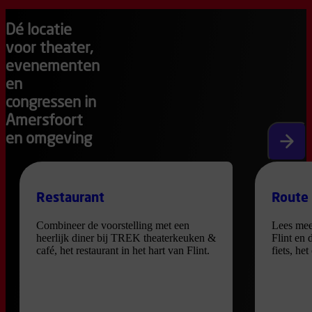
Dé locatie
voor theater,
evenementen
en
congressen in
Amersfoort
en omgeving
Volgen
Restaurant
Route
Combineer de voorstelling met een
Lees mee
heerlijk diner bij TREK theaterkeuken &
Flint en 
café, het restaurant in het hart van Flint.
fiets, he