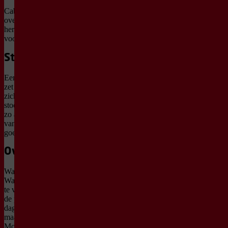
Cabaret over
overprikkeling,
herkenbare frustraties en
vooral: heel hard lachen.
Stekels omhoog
Een egel voelt gevaar en
zet z’n stekels op. Hij rolt
zich op tot een soort mini-
stootkussen en beschermt
zo alles wat zacht is
vanbinnen. Best een
goede strategie eigenlijk.
Overprikkeld?
Want hoe zit dat bij jou?
Wat doe je als alles even
te veel wordt? De wereld,
de politiek of gewoon de
dagelijkse dingen die zich
maar blijven opstapelen.
Momenten waarop je het