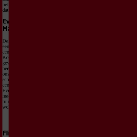
liefst even uitcheckt, maar
dat niet altijd lukt.
Even lucht bij
Martijn
Dan is er gelukkig nog
een andere uitweg. Kom
een avond bij Martijn
Koning zitten en laat het
gewoon gebeuren. Hij
neemt je mee in alles wat
ons bezighoudt, met
scherpe observaties en
een flinke dosis humor.
Even niks moeten, alleen
maar lachen. En dat geeft
ruimte in je hoofd. Wees
welkom!
Vr
Flint
18