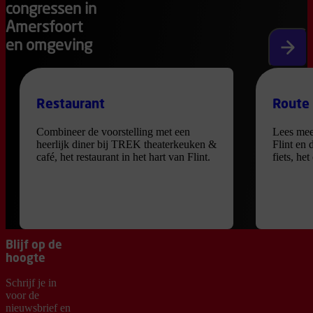
congressen in
Amersfoort
en omgeving
Volgen
Restaurant
Route
Combineer de voorstelling met een
Lees mee
heerlijk diner bij TREK theaterkeuken &
Flint en 
café, het restaurant in het hart van Flint.
fiets, he
Blijf op de
hoogte
Schrijf je in
voor de
nieuwsbrief en