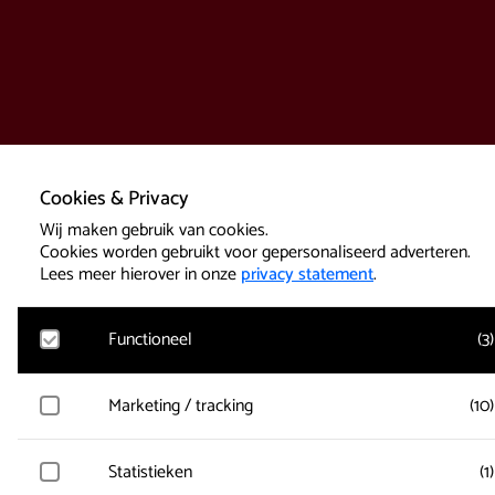
Cookies & Privacy
Wij maken gebruik van cookies.
Cookies worden gebruikt voor gepersonaliseerd adverteren.
Lees meer hierover in onze
privacy statement
.
Functioneel
(
3
)
Google Analytics
Marketing / tracking
(
10
)
Bezoekersstatistieken, websitebezoek en gebruik wordt gem
en gebruikersgegevens worden anoniem verzameld.
Vimeo
Statistieken
(
1
)