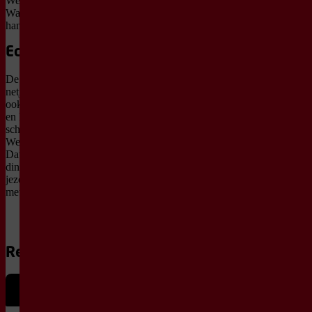
Wertheim ons een spiegel voor.
Wat je ziet, blijft nog even
hangen.
Echt voor iedereen
De wereld ligt niet bepaald
netjes op z’n plek. De spiegel
ook niet. Alles breekt, schuift
en kantelt. Maar juist in die
scherven wordt het interessant.
Welke scherf Micha oppakt?
Dat blijft een verrassing. Eén
ding is zeker: ergens zie je
jezelf terug. Misschien niet
meteen. Maar hij zit ertussen.
Recensies
de Volkskrant