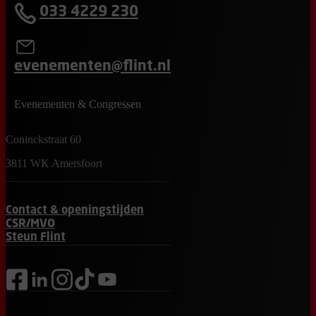
033 4229 230
evenementen@flint.nl
Evenementen & Congressen
Coninckstraat 60
3811 WK Amersfoort
Contact & openingstijden
CSR/MVO
Steun Flint
facebook
linkedin
instagram
tiktok
youtube