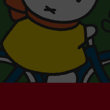
al:
-6