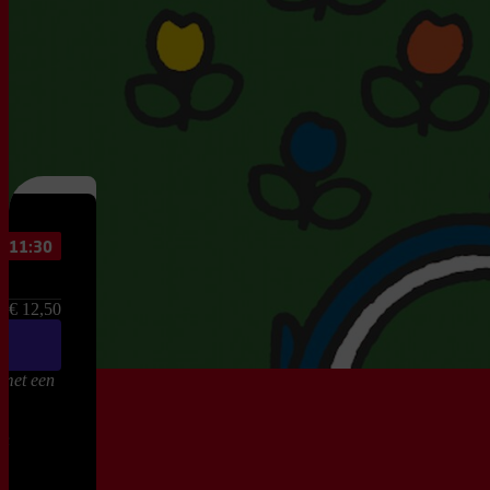
11:30
Jeugd
Favoriet
&
€ 12,50
Familie
 met een
Prentenboekjesfestiv
nijntje op de fiets (2
en