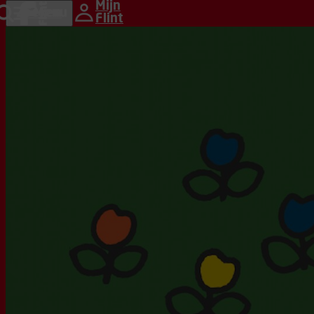
Ga naar hoofdinhoud
Mijn
home
Zoeken
Menu
Flint