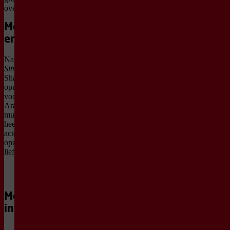
overeenkomsten?
Meeslepend en
energiek
Na
De dood van Benny
Simons
maakt regisseur
Shady El-Hamus
opnieuw een meeslepende
voorstelling vol energie.
Arabische en westerse
muziek lopen door elkaar
heen, terwijl liveband en
acteurs zorgen voor een
opzwepend geluid van
liefde.
Meer
Bezoek
de
informatie
inleiding