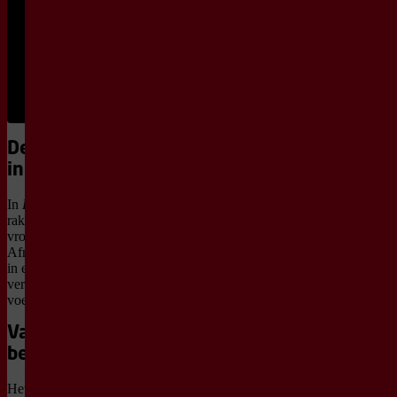
Inleiding -
€ 5,50
Zaal 1
Bestel
kaarten
De voorstelling
in het kort
In
Een tijd van liefde
raken een Nederlandse
vrouw en een Noord-
Afrikaanse man verstrikt
in een liefde waarin
verschillen steeds
voelbaarder worden.
Van einde naar
begin
Het verhaal begint waar