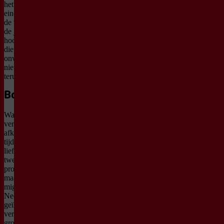
het pijn doet: bij het
einde. Van daaruit slingert
de voorstelling terug naar
de jaren ’90. Van
hoogtepunten naar
dieptepunten, van
onverschilligheid naar
nieuwsgierigheid en weer
terug.
Botsende liefde
Wat gebeurt er als
verliefdheid botst met
afkomst, familie en
tijdsgeest? Een tijd van
liefde gaat niet alleen over
twee mensen die elkaar
proberen vast te houden,
maar ook over de recente
migratiegeschiedenis van
Nederland. Hoe blijf je
geïnteresseerd in elkaars
verschillen wanneer die
groter lijken dan de