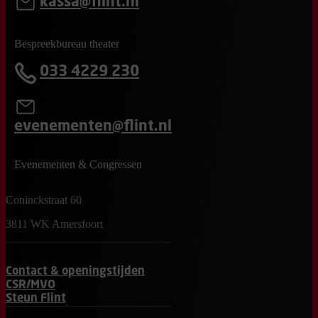
kassa@flint.nl
Bespreekbureau theater
033 4229 230
evenementen@flint.nl
Evenementen & Congressen
Coninckstraat 60
3811 WK Amersfoort
Contact & openingstijden
CSR/MVO
Steun Flint