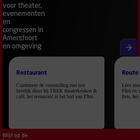
voor theater,
evenementen
en
congressen in
Amersfoort
en omgeving
Volgen
Restaurant
Route
Combineer de voorstelling met een
Lees mee
heerlijk diner bij TREK theaterkeuken &
Flint en 
café, het restaurant in het hart van Flint.
fiets, he
Blijf op de