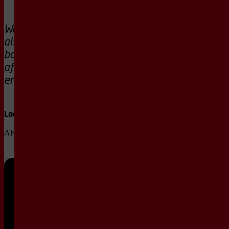
Wat gebeurt er
als verliefdheid
botst met
afkomst, familie
en tijdsgeest?
Locatie
AFAS Theaterzaal
Vr
2
apr
20:15
2027
1e Rang +
€ 28,50