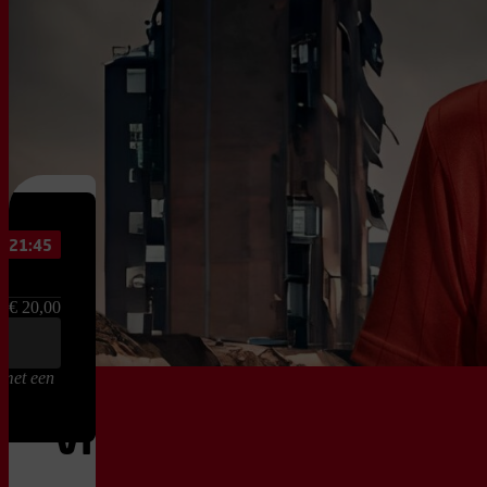
- 21:45
Cabaret
Favoriet
€ 20,00
Remko
 met een
Vrijdag