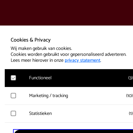
Cookies & Privacy
Wij maken gebruik van cookies.
Cookies worden gebruikt voor gepersonaliseerd adverteren.
Lees meer hierover in onze
privacy statement
.
Functioneel
(
3
)
Google Analytics
Marketing / tracking
(
10
)
Bezoekersstatistieken, websitebezoek en gebruik wordt gem
en gebruikersgegevens worden anoniem verzameld.
Vimeo
Statistieken
(
1
)
Gegevens over de bezoeken van de gebruiker worden verzam
Active Tickets
zoals welke pagina’s zijn gelezen.
Er wordt alleen gebruik gemaakt van functionele sessie-cook
Microsoft Clarity