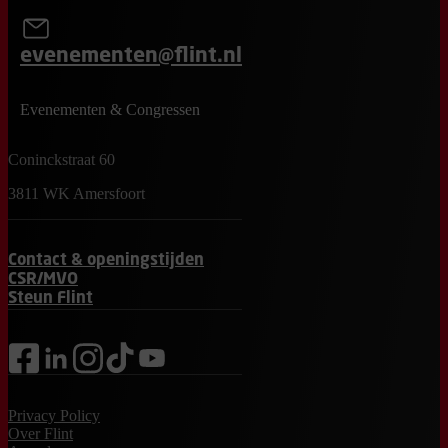
evenementen@flint.nl
Evenementen & Congressen
Coninckstraat 60
3811 WK Amersfoort
Contact & openingstijden
CSR/MVO
Steun Flint
facebook
linkedin
instagram
tiktok
youtube
Privacy Policy
Over Flint