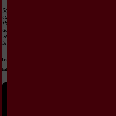
Scherp en actueel
cabaret over grote
thema’s, gebracht
door twee totaal
verschillende
broers.
Locatie
hallo, ICT Stadszaal
Vr
12
feb
20:15
2027