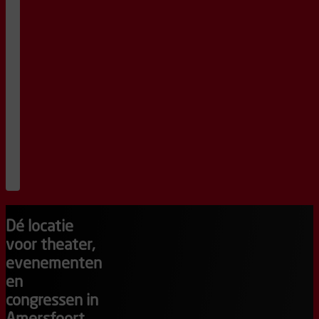
Een
messcherpe
zoektocht
naar
hoe
alles
zo
uit
de
hand
kon
lopen.
20
:
15
bestel
kaarten
Dé locatie
voor theater,
evenementen
en
congressen in