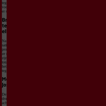
tegenover elkaar in een
voorstelling over alles wat
er speelt.
Broers
tegenover
elkaar
Na zeven seizoenen van
satirische VPRO tv-
programma
Plakshot
gaan
ze nu het theater in. Ze
zijn broers, maar lijken
totaal niet op elkaar. Op
het podium nemen ze het
tegen elkaar op.
Met Roel of met
Jos
Democratie die onder
druk staat, het klimaat dat
achteruitgaat en AI die