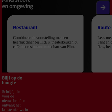
Amersfoort
en omgeving
Volgen
Restaurant
Route
Combineer de voorstelling met een
Lees mee
heerlijk diner bij TREK theaterkeuken &
Flint en 
café, het restaurant in het hart van Flint.
fiets, he
Blijf op de
hoogte
Schrijf je in
voor de
nieuwsbrief en
ontvang het
laatste nieuws in