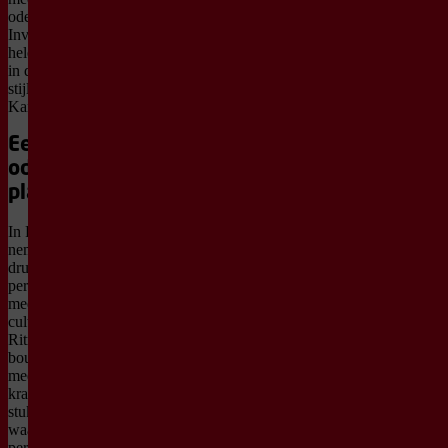
ode aan vrijheid.
Invloeden van over de
hele wereld komen samen
in de eigen, herkenbare
stijl van Slagerij van
Kampen.
Een muzikale
ode aan onze
planeet
In Rhythm
of Freedom
nemen overweldigende
drums, wervelende
percussie en toetsen je
mee langs verschillende
culturen en windstreken.
Ritmes grijpen in elkaar,
bouwen op en laten je niet
meer los. Verwacht
krachtige, opzwepende
stukken én momenten
waarin het juist klein en
persoonlijk wordt. Kracht,