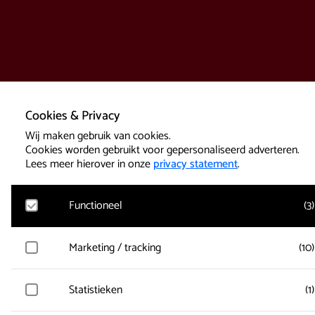
Cookies & Privacy
Wij maken gebruik van cookies.
Cookies worden gebruikt voor gepersonaliseerd adverteren.
Lees meer hierover in onze
privacy statement
.
Functioneel
(
3
)
Google Analytics
Marketing / tracking
(
10
)
Bezoekersstatistieken, websitebezoek en gebruik wordt gem
en gebruikersgegevens worden anoniem verzameld.
Vimeo
Statistieken
(
1
)
Gegevens over de bezoeken van de gebruiker worden verzam