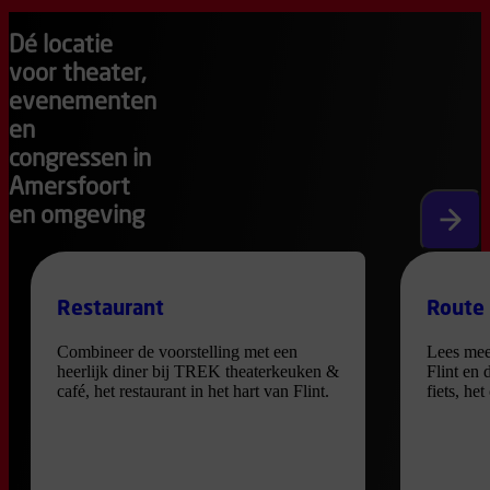
Dé locatie
voor theater,
evenementen
en
congressen in
Amersfoort
en omgeving
Volgen
Restaurant
Route
Combineer de voorstelling met een
Lees mee
heerlijk diner bij TREK theaterkeuken &
Flint en 
café, het restaurant in het hart van Flint.
fiets, he