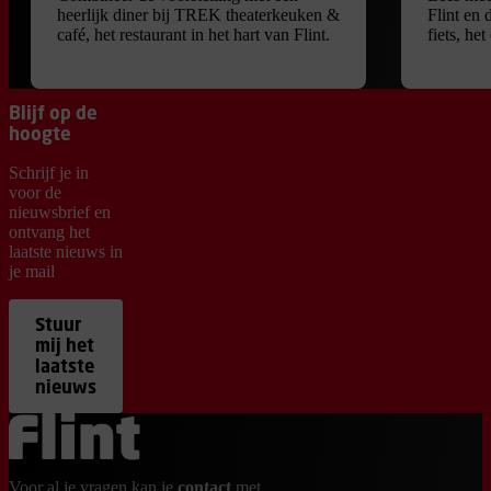
heerlijk diner bij TREK theaterkeuken &
Flint en 
café, het restaurant in het hart van Flint.
fiets, he
Blijf op de
hoogte
Schrijf je in
voor de
nieuwsbrief en
ontvang het
laatste nieuws in
je mail
Stuur
mij het
laatste
nieuws
Ga terug naar de homepage
Voor al je vragen kan je
contact
met