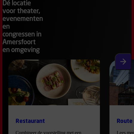
Dé locatie
voor theater,
evenementen
en
congressen in
Amersfoort
en omgeving
Volgen
Restaurant
Route
Combineer de voorstelling met een
Lees mee