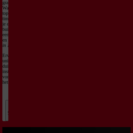
graag nog een eindje verder op.
Want als fysiek theater en
topmuzikanten met veel gevoel voor
timing en humor samenkomen, kun
je een jodelende Schubert in een
buikspreek-
battle
met Beethoven,
een snelheidsduivel op de contrabas
en natuurlijk de
’21 meesterwerken
in 1 minuut’
verwachten.
Ervaar nu zelf het grenzeloze
universum van Släpstick, met hun
duizelingwekkende hoeveelheid
instrumenten, bejubelde theatrale
vondsten en klassieke muziek op
het hoogste niveau.
Over
Släpstick