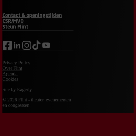
Contact & openingstijden
CSR/MVO
Steun Flint
facebook
linkedin
instagram
tiktok
youtube
Privacy Policy
Over Flint
Agenda
Cookies
Site by
Eagerly
© 2026 Flint - theater, evenementen
en congressen