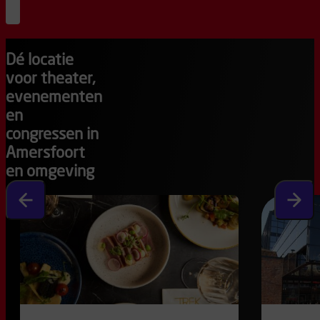
20
:
00
externe
verkoop
Dé locatie
voor theater,
evenementen
en
congressen in
Amersfoort
en omgeving
Vorige slide
Volgen