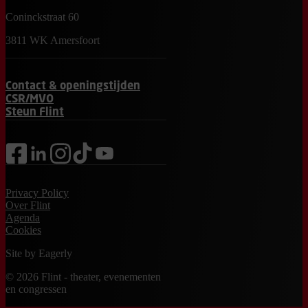
Coninckstraat 60
3811 WK Amersfoort
Contact & openingstijden
CSR/MVO
Steun Flint
facebook
linkedin
instagram
tiktok
youtube
Privacy Policy
Over Flint
Agenda
Cookies
Site by
Eagerly
© 2026 Flint - theater, evenementen
en congressen