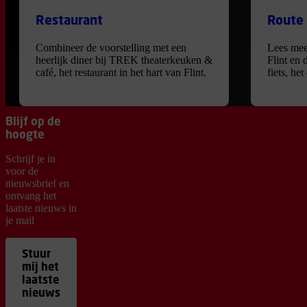
Restaurant
Route
Combineer de voorstelling met een
Lees mee
heerlijk diner bij TREK theaterkeuken &
Flint en 
café, het restaurant in het hart van Flint.
fiets, he
Blijf op de
hoogte
Schrijf je in
voor de
nieuwsbrief en
ontvang het
laatste nieuws in
je mail
Stuur
mij het
laatste
nieuws