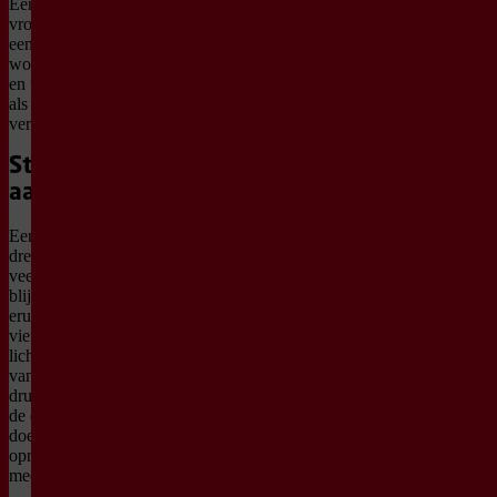
Een inkijk in de
vrouwelijke geest en hoe
een vrouwenlichaam
wordt gevormd, gebruikt
en teruggeëist. Wat begint
als aanpassen, slaat om in
verzet.
Steeds opnieuw
aanpassen
Een actrice staat op de
drempel van haar
veertigste. Om mee te
blijven doen, moet ze
eruit blijven zien als
vierentwintig. Haar
lichaam draagt de sporen
van jarenlange esthetische
druk. Meebewegen lijkt
de enige optie. Dus dat
doet ze. Opnieuw. En
opnieuw. Tot het niet
meer gaat.