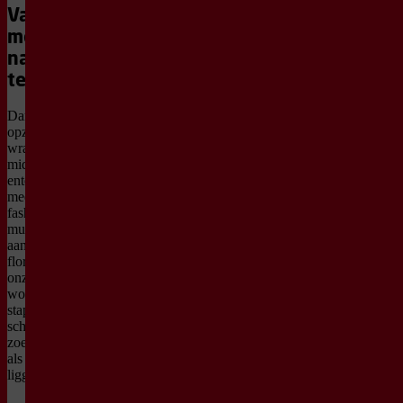
Van
meebewegen
naar
terugvechten
Dan kantelt het. In een
opzwepende
wraakfantasie grijpt ze de
middelen van kunst,
entertainment en social
media naar zich toe. Met
fashion, live video en
muziek gaat ze de strijd
aan met een systeem dat
floreert bij vrouwelijke
onzekerheid. Beelden,
woede, muziek en taal
stapelen zich op. Alles
schuurt, alles beweegt, op
zoek naar wat er overblijft
als de storm is gaan
liggen.