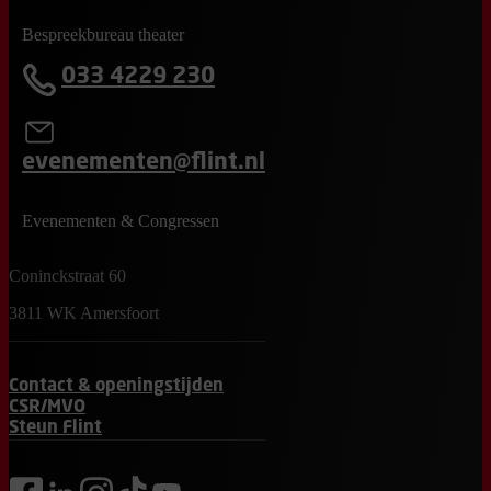
Bespreekbureau theater
033 4229 230
evenementen@flint.nl
Evenementen & Congressen
Coninckstraat 60
3811 WK Amersfoort
Contact & openingstijden
CSR/MVO
Steun Flint
facebook
linkedin
instagram
tiktok
youtube