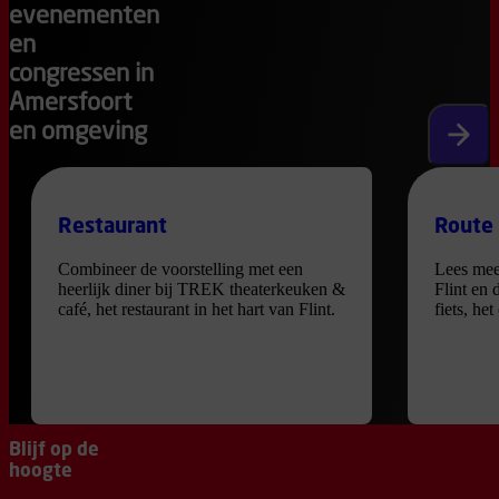
evenementen
en
congressen in
Amersfoort
en omgeving
Volgen
Restaurant
Route
Combineer de voorstelling met een
Lees mee
heerlijk diner bij TREK theaterkeuken &
Flint en 
café, het restaurant in het hart van Flint.
fiets, he
Blijf op de
hoogte