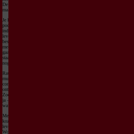
De show die je niet bekijkt,
maar ondergaat.
Je herkent jezelf op het
podium. Je maakt een
indrukwekkende reis door je
leven. En ergens halverwege
besef je: dit gaat allang niet
meer alleen over geluk. Dit
gaat over hoe jij in het leven
staat, nu, met de tijd die je
nog hebt.
Rauwe humor. Prachtige
muziek. Krachtige
confrontaties. En nul
ontsnappen aan jezelf.
Zodat jij straks kunt zeggen:
ja – ik heb er álles uitgehaald
wat erin zat voor mij.
Meer dan 500.000 mensen
kozen voor deze
levensveranderende ervaring!
Word jij de volgende?