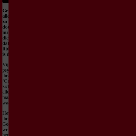
Geluk. We zoeken het
allemaal. En toch glipt het
zo vaak tussen onze vingers
door. Want hoe vínd je het
nu écht – die innerlijke rust,
die diepe verbondenheid,
dat leven dat klopt – in een
tijd die harder en vluchtiger
is dan ooit?
Vijf jaar lang bogen de
psychologen en makers van
theaterhits als ‘Dag Mama’,
‘Ons Kind’ en ‘Dichterbij’
zich over die
allerbelangrijkste vraag: wat
maakt jouw leven het meest
waardevol
Het antwoord werd geen
theorie. Geen zelfhulpboek.
Geen lijstje met tips. Nee, het
werd een voorstelling die
henzelf veranderde: Lucky.