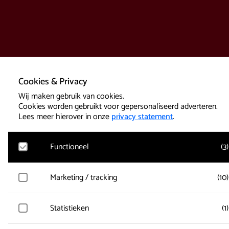
Cookies & Privacy
Wij maken gebruik van cookies.
Cookies worden gebruikt voor gepersonaliseerd adverteren.
Lees meer hierover in onze
privacy statement
.
Functioneel
(
3
)
Google Analytics
Marketing / tracking
(
10
)
Bezoekersstatistieken, websitebezoek en gebruik wordt gem
en gebruikersgegevens worden anoniem verzameld.
Vimeo
Statistieken
(
1
)
Gegevens over de bezoeken van de gebruiker worden verzam
Active Tickets
zoals welke pagina’s zijn gelezen.