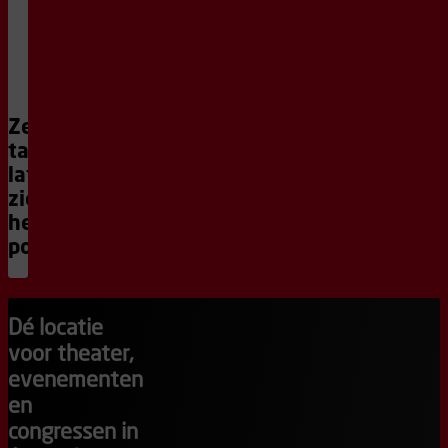
mogelijk
gemaakt
door
Bakker
Bedrijfswagens.
Mail
Zelf je
naar
talent
amateurkunst033@scholenindekunst.nl
laten
zien op
het
podium?
Dé locatie
voor theater,
evenementen
en
congressen in