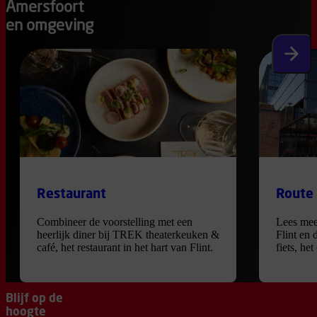
Amersfoort
en omgeving
Volgen
Restaurant
Route
Combineer de voorstelling met een
Lees mee
heerlijk diner bij TREK theaterkeuken &
Flint en 
café, het restaurant in het hart van Flint.
fiets, he
Blijf op de
hoogte