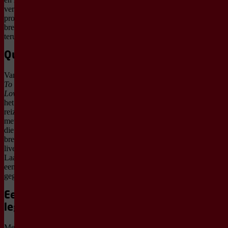
verboden. Een groep rebellen
probeert daar verandering in te
brengen en vecht om de muziek
terug te krijgen.
Queen op volle kracht
Van
Bohemian Rhapsody
tot
I Want
To Break Free
en
Somebody To
Love
: de hits blijven komen. Voor
het eerst is
We Will Rock You
als
reizende show in Nederland te zien,
met een volledige Nederlandse cast
die alle nummers in het Engels
brengt. Samen met een grote
liveband en spelers als Magtel de
Laat en Lucas Hamming ontstaat
een show waarbij het dak er
gegarandeerd af gaat.
Een ode aan een
legende
Met honderden miljoenen verkochte