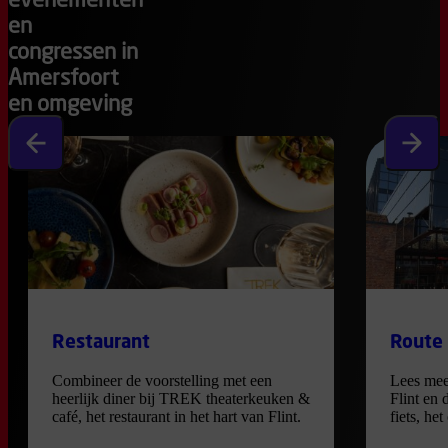
evenementen
en
congressen in
Amersfoort
en omgeving
Vorige slide
Volgen
Restaurant
Route
Combineer de voorstelling met een
Lees mee
heerlijk diner bij TREK theaterkeuken &
Flint en 
café, het restaurant in het hart van Flint.
fiets, he