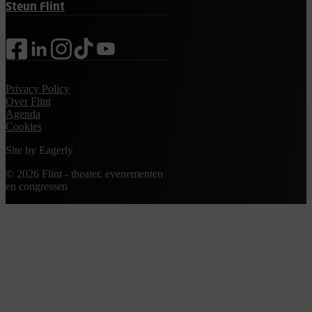
Steun Flint
facebook
linkedin
instagram
tiktok
youtube
Privacy Policy
Over Flint
Agenda
Cookies
Site by
Eagerly
© 2026 Flint - theater, evenementen
en congressen