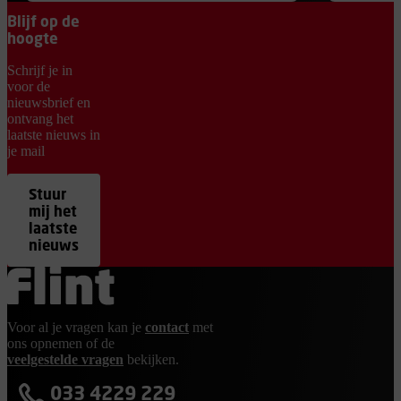
Blijf op de
hoogte
Schrijf je in
voor de
nieuwsbrief en
ontvang het
laatste nieuws in
je mail
Stuur
mij het
laatste
nieuws
Ga terug naar de homepage
Voor al je vragen kan je
contact
met
ons opnemen of de
veelgestelde vragen
bekijken.
033 4229 229