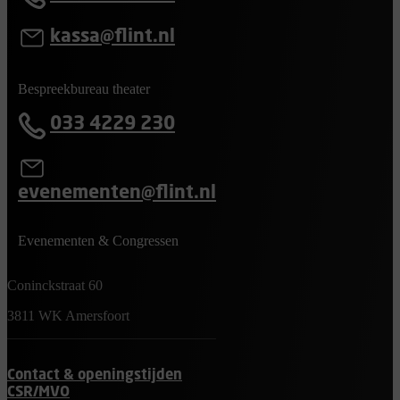
kassa@flint.nl
Bespreekbureau theater
033 4229 230
evenementen@flint.nl
Evenementen & Congressen
Coninckstraat 60
3811 WK Amersfoort
Contact & openingstijden
CSR/MVO