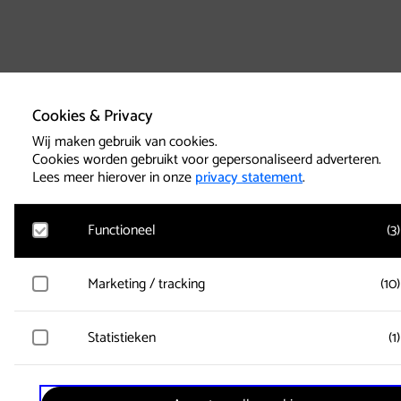
Cookies & Privacy
Wij maken gebruik van cookies.
Cookies worden gebruikt voor gepersonaliseerd adverteren.
Lees meer hierover in onze
privacy statement
.
Functioneel
(
3
)
Google Analytics
Marketing / tracking
(
10
)
Bezoekersstatistieken, websitebezoek en gebruik wordt gem
en gebruikersgegevens worden anoniem verzameld.
Vimeo
Statistieken
(
1
)
Gegevens over de bezoeken van de gebruiker worden verzam
Active Tickets
zoals welke pagina’s zijn gelezen.
Er wordt alleen gebruik gemaakt van functionele sessie-cook
Microsoft Clarity