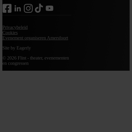
facebook
linkedin
instagram
tiktok
youtube
Privacybeleid
Cookies
Evenement organiseren Amersfoort
Site by
Eagerly
© 2026 Flint - theater, evenementen
en congressen