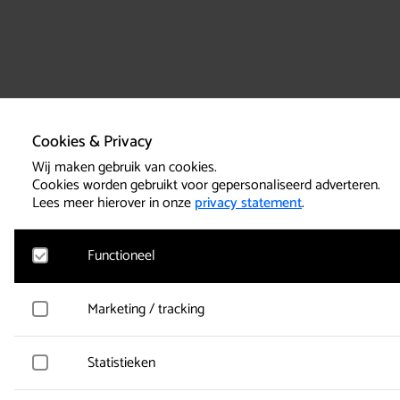
Cookies & Privacy
Wij maken gebruik van cookies.
Cookies worden gebruikt voor gepersonaliseerd adverteren.
Lees meer hierover in onze
privacy statement
.
Functioneel
Google Analytics
Marketing / tracking
Bezoekersstatistieken, websitebezoek en gebruik wordt gem
worden anoniem verzameld.
Vimeo
Statistieken
Gegevens over de bezoeken van de gebruiker worden verzame
Active Tickets
zijn gelezen.