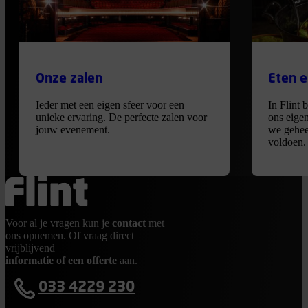
Onze zalen
Eten e
Ieder met een eigen sfeer voor een
In Flint 
unieke ervaring. De perfecte zalen voor
ons eige
jouw evenement.
we gehee
voldoen.
Ga terug naar de homepage
Voor al je vragen kun je
contact
met
ons opnemen. Of vraag direct
vrijblijvend
informatie of een offerte
aan.
033 4229 230