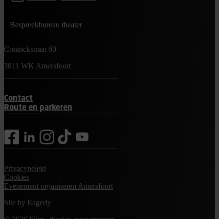
Bespreekbureau theater
Coninckstraat 60
3811 WK Amersfoort
Contact
Route en parkeren
facebook
linkedin
instagram
tiktok
youtube
Privacybeleid
Cookies
Evenement organiseren Amersfoort
Site by
Eagerly