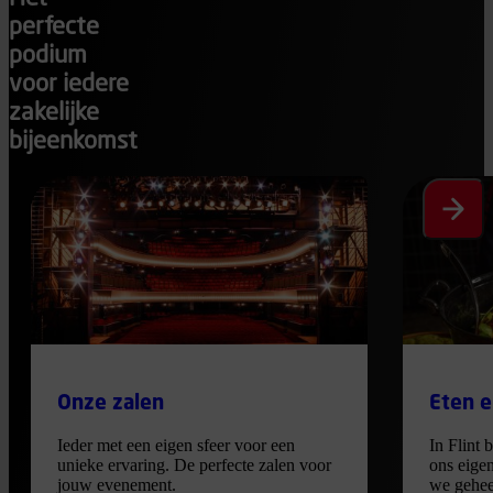
perfecte
podium
voor iedere
zakelijke
bijeenkomst
Volgen
Onze zalen
Eten e
Ieder met een eigen sfeer voor een
In Flint 
unieke ervaring. De perfecte zalen voor
ons eige
jouw evenement.
we gehee