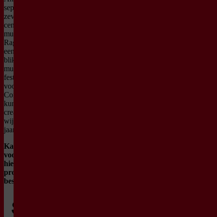
september 2023 voor de
zevende keer tot hét
centrum van de klassieke
muziek. Artistiek leider
Ragazze Quartet stelde met
een nieuwsgierige en open
blik opnieuw een bijzonder
multidisciplinair
festivalprogramma samen
voor jong en oud.
Componisten, musici en
kunstenaars reflecteren op
creatieve en inspirerende
wijze op het thema van dit
jaar:
Nieuwe Wegen.
Kaarten voor de
voorstellingen kunnen
hieronder in het
programmaoverzicht
besteld worden.