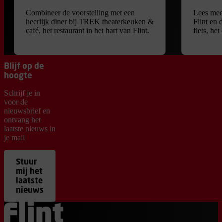
Combineer de voorstelling met een
Lees mee
heerlijk diner bij TREK theaterkeuken &
Flint en 
café, het restaurant in het hart van Flint.
fiets, he
Blijf op de
hoogte
Schrijf je in
voor de
nieuwsbrief en
ontvang het
laatste nieuws in
je mail
Stuur
mij het
laatste
nieuws
Ga terug naar de homepage