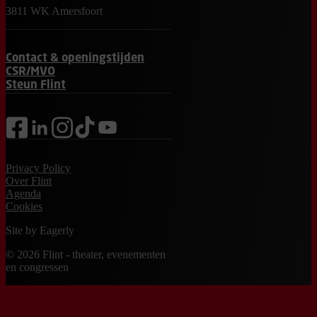
3811 WK Amersfoort
Contact & openingstijden
CSR/MVO
Steun Flint
facebook
linkedin
instagram
tiktok
youtube
Privacy Policy
Over Flint
Agenda
Cookies
Site by
Eagerly
© 2026 Flint - theater, evenementen
en congressen