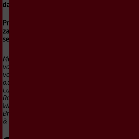
dag 3
Programma
zaterdag 23
september
Muziekfestival
voor ontdekkers en
verdwalers - met
o.a. Nynke
Laverman &
Ragazze Quartet,
Wishful Singing,
Bram van Sambeek
& Tobias Borsboom