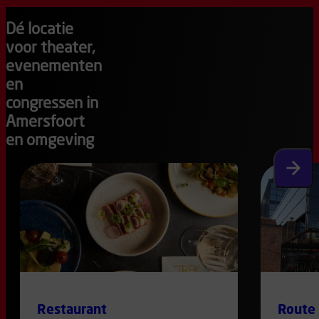
Dé locatie
voor theater,
evenementen
en
congressen in
Amersfoort
en omgeving
Volgen
Restaurant
Route