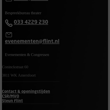
Bespreekbureau theater
033 4229 230
evenementen@flint.nl
Evenementen & Congressen
Coninckstraat 60
3811 WK Amersfoort
Contact & openingstijden
CSR/MVO
Steun Flint