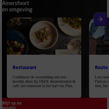
Amersfoort
en omgeving
Volgen
Restaurant
Route
Combineer de voorstelling met een
Lees mee
heerlijk diner bij TREK theaterkeuken &
Flint en 
café, het restaurant in het hart van Flint.
fiets, he
Blijf op de
hoogte