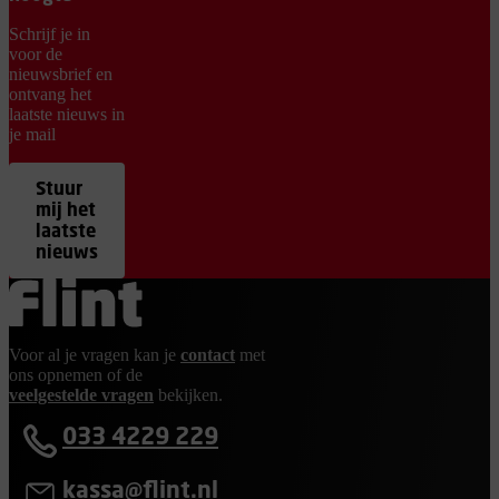
Schrijf je in
voor de
nieuwsbrief en
ontvang het
laatste nieuws in
je mail
Stuur
mij het
laatste
nieuws
Ga terug naar de homepage
Voor al je vragen kan je
contact
met
ons opnemen of de
veelgestelde vragen
bekijken.
033 4229 229
kassa@flint.nl