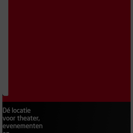
Kom ook met
jouw klas naar
het theater! Bij
Flint hebben we
diverse
voorstellingen
die uitermate
geschikt zijn om
met jouw
leerlingen te
bezoeken.
Bekijk
aanbod
Dé locatie
voor theater,
evenementen