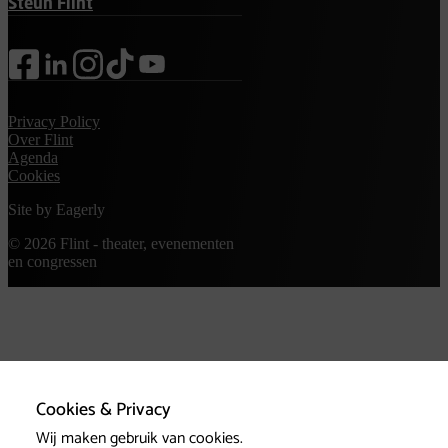
Steun Flint
facebook
linkedin
instagram
tiktok
youtube
Privacy Policy
Over Flint
Agenda
Cookies
Site by
Eagerly
© 2026 Flint - theater, evenementen
en congressen
Cookies & Privacy
Wij maken gebruik van cookies.