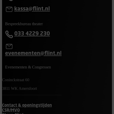
kassa@flint.nl
Bespreekbureau theater
033 4229 230
evenementen@flint.nl
Evenementen & Congressen
Coninckstraat 60
3811 WK Amersfoort
Contact & openingstijden
CSR/MVO