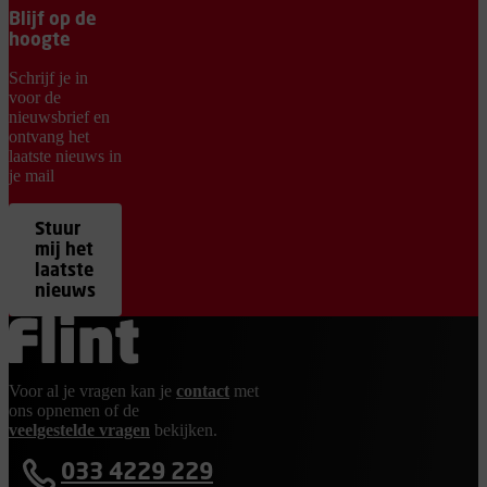
Blijf op de
hoogte
Schrijf je in
voor de
nieuwsbrief en
ontvang het
laatste nieuws in
je mail
Stuur
mij het
laatste
nieuws
Ga terug naar de homepage
Voor al je vragen kan je
contact
met
ons opnemen of de
veelgestelde vragen
bekijken.
033 4229 229