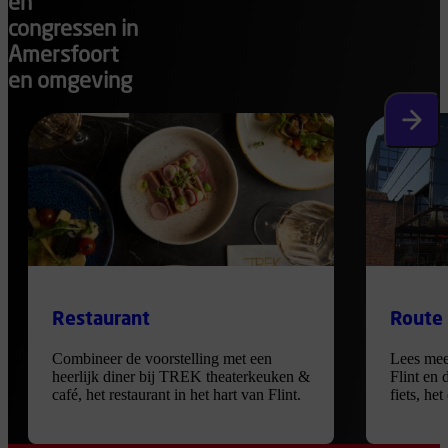
en
congressen in
Amersfoort
en omgeving
Volgen
Restaurant
Route
Combineer de voorstelling met een
Lees mee
heerlijk diner bij TREK theaterkeuken &
Flint en 
café, het restaurant in het hart van Flint.
fiets, he