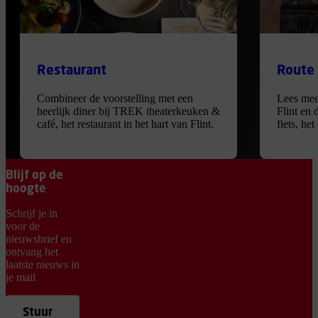
Restaurant
Route
Combineer de voorstelling met een
Lees mee
heerlijk diner bij TREK theaterkeuken &
Flint en 
café, het restaurant in het hart van Flint.
fiets, he
Blijf op de
hoogte
Schrijf je in
voor de
nieuwsbrief en
ontvang het
laatste nieuws in
je mail
Stuur