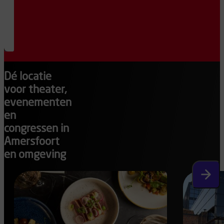
Lees
meer
Dé locatie
voor theater,
evenementen
en
congressen in
Amersfoort
en omgeving
Volgen