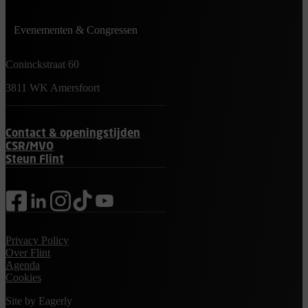
Evenementen & Congressen
Coninckstraat 60
3811 WK Amersfoort
Contact & openingstijden
CSR/MVO
Steun Flint
facebook
linkedin
instagram
tiktok
youtube
Privacy Policy
Over Flint
Agenda
Cookies
Site by
Eagerly