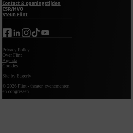
Contact & openingstijden
CSR/MVO
Steun Flint
facebook
linkedin
instagram
tiktok
youtube
Privacy Policy
Over Flint
Agenda
Cookies
Site by
Eagerly
© 2026 Flint - theater, evenementen
en congressen