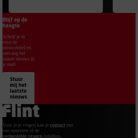
Blijf op de
hoogte
Schrijf je in
voor de
nieuwsbrief en
ontvang het
laatste nieuws in
je mail
Stuur
mij het
laatste
nieuws
Ga terug naar de homepage
Voor al je vragen kan je
contact
met
ons opnemen of de
veelgestelde vragen
bekijken.