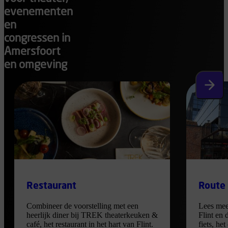
evenementen
en
congressen in
Amersfoort
en omgeving
Volgen
Restaurant
Route
Combineer de voorstelling met een
Lees mee
heerlijk diner bij TREK theaterkeuken &
Flint en 
café, het restaurant in het hart van Flint.
fiets, he